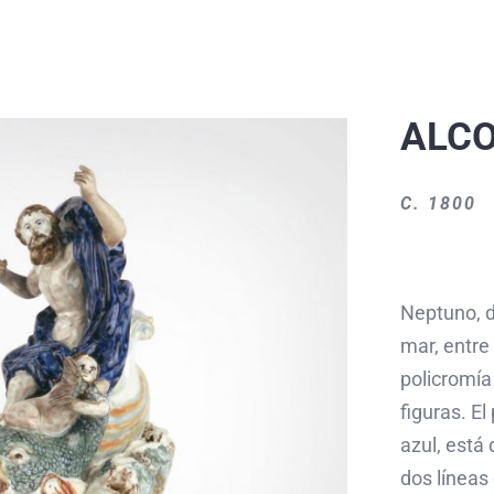
ALC
C. 1800
Neptuno, d
mar, entre
policromía
figuras. El
azul, est
dos líneas 