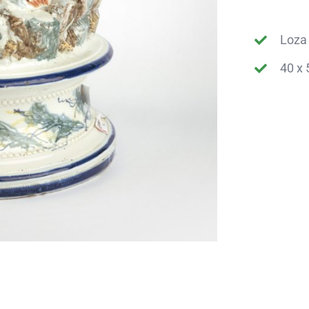
Loza
40 x