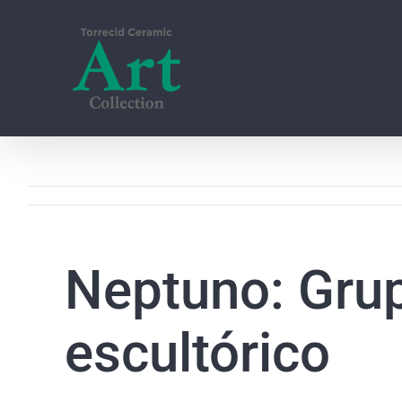
Skip
to
content
Neptuno: Gru
escultórico