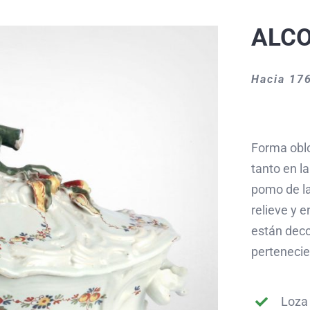
ALC
Hacia 17
Forma oblo
tanto en la
pomo de la
relieve y 
están deco
pertenecien
Loza