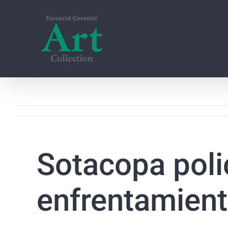
Skip
to
content
Sotacopa pol
enfrentamient