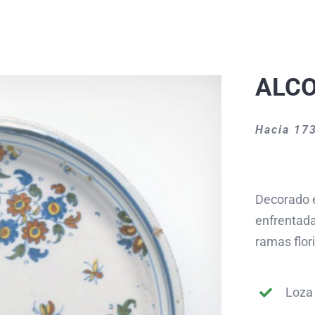
ALC
Hacia 17
Decorado e
enfrentada
ramas flor
Loza