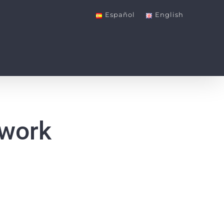
Español
English
 work