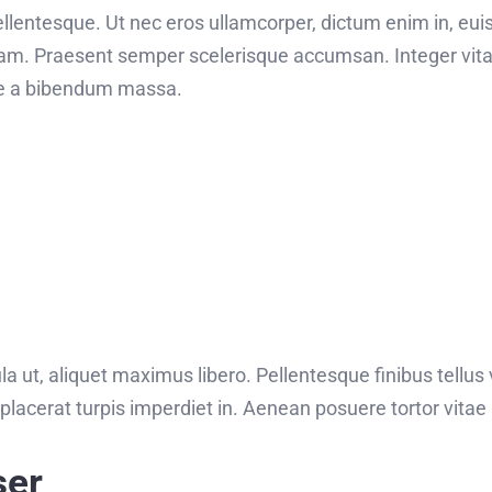
 pellentesque. Ut nec eros ullamcorper, dictum enim in, eu
am. Praesent semper scelerisque accumsan. Integer vitae 
que a bibendum massa.
la ut, aliquet maximus libero. Pellentesque finibus tellus v
placerat turpis imperdiet in. Aenean posuere tortor vitae
ser