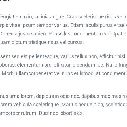
ugiat enim in, lacinia augue. Cras scelerisque risus vel 
pis vitae ipsum tempor varius. Etiam iaculis purus vitae v
Donec a justo sapien. Phasellus condimentum volutpat e
am dictum tristique risus vel cursus.
nt sed est pellentesque, varius tellus non, efficitur nisi
lobortis, elementum orci efficitur, bibendum leo. Nulla frin
. Morbi ullamcorper erat vel nunc euismod, at condimentu
amus urna lorem, dapibus in odio nec, dapibus maximus ri
lorem vehicula scelerisque. Mauris neque nibh, scelerisq
lamcorper rutrum. Duis nec lobortis ex.