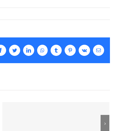
Facebook
Twitter
LinkedIn
Whatsapp
Tumblr
Pinterest
Vk
Email